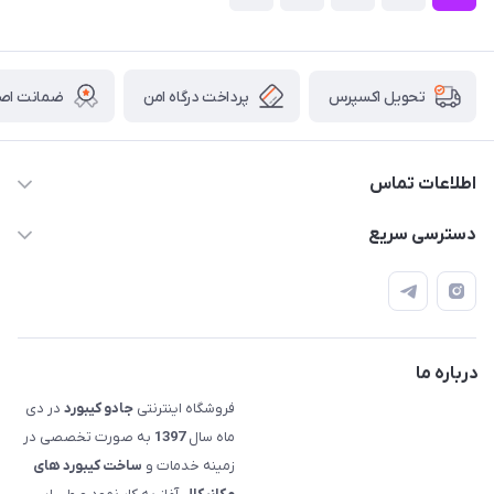
پرداخت درگاه امن
ضمانت اصال
تحویل اکسپرس
اطلاعات تماس
09120992668
دسترسی سریع
info@jadookb.com
حساب کاربری
تهران - خیابان فاطمی - روبروی هتل لاله - پلاک ٢۶١ (مراجعه
اصطلاحات و مفاهیم مرتبط به کیبوردهای مکانیکال
حضوری، با هماهنگی)
قوانین فروشگاه
درباره ما
فروشگاه اینترنتی
جادو کیبورد
در دی
ماه سال
1397
به صورت تخصصی در
زمینه خدمات و
ساخت کیبورد های