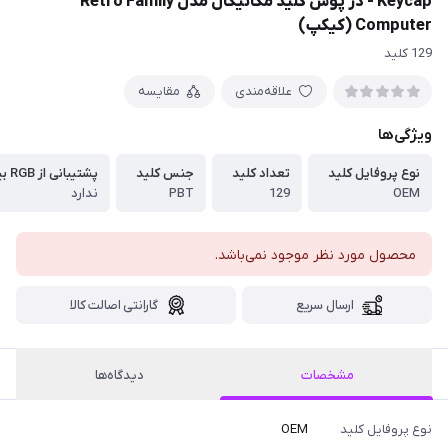
Keycap - در پوش کلید مکانیکال مدل Retro Family
Computer (کیکپ)
129 کلید
علاقه‌مندی
مقایسه
ویژگی‌ها
نوع پروفایل کلید
تعداد کلید
جنس کلید
پشتیبانی از RGB بین حروف
OEM
129
PBT
ندارد
محصول مورد نظر موجود نمی‌باشد.
ارسال سریع
گارانتی اصالت کالا
مشخصات
دیدگاه‌ها
نوع پروفایل کلید
OEM