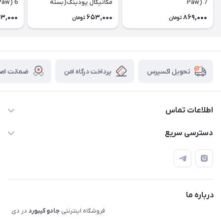
Paw) 7
مکانیکال پودینگ(بسته
Paw) 6
الحاقی) Extra Pudding
3,000
653,000
869,000
تومان
تومان
پرداخت درگاه امن
ضمانت اصال
تحویل اکسپرس
اطلاعات تماس
09120992668
دسترسی سریع
info@jadookb.com
حساب کاربری
تهران - خیابان فاطمی - روبروی هتل لاله - پلاک ٢۶١ (مراجعه
اصطلاحات و مفاهیم مرتبط به کیبوردهای مکانیکال
حضوری، با هماهنگی)
قوانین فروشگاه
درباره ما
فروشگاه اینترنتی
جادو کیبورد
در دی