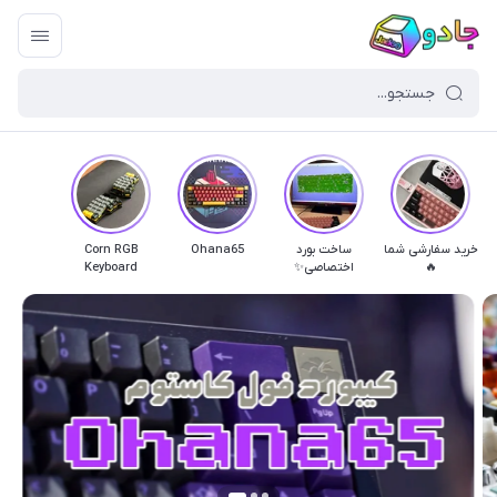
خرید سفارشی شما
ساخت بورد
Ohana65
Corn RGB
🔥
اختصاصی✨
Keyboard