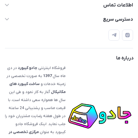
اطلاعات تماس
09120992668
دسترسی سریع
info@jadookb.com
حساب کاربری
تهران - خیابان فاطمی - روبروی هتل لاله - پلاک ٢۶١ (مراجعه
اصطلاحات و مفاهیم مرتبط به کیبوردهای مکانیکال
حضوری، با هماهنگی)
قوانین فروشگاه
درباره ما
فروشگاه اینترنتی
جادو کیبورد
در دی
ماه سال
1397
به صورت تخصصی در
زمینه خدمات و
ساخت کیبورد های
مکانیکال
آغاز به کار نمود و طی این
سال ها همواره سعی داشته است، با
قیمت‌ مناسب و پشتیبانی 24 ساعته
در طول هفته رضایت مشتریان خود را
جلب نماید. اینک فروشگاه جادو
کیبورد به عنوان
مرکزی تخصصی در