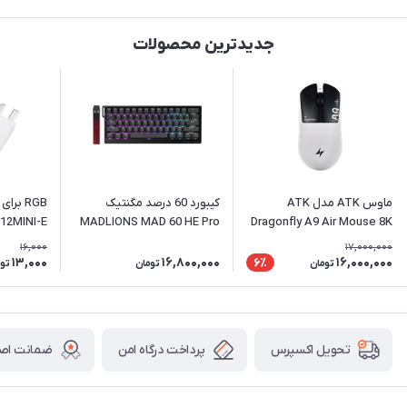
جدیدترین محصولات
ماوس ATK مدل ATK
کیبورد 60 درصد مگنتیک
RGB برا
12MINI-E
MADLIONS MAD 60 HE Pro
Dragonfly A9 Air Mouse 8K
16,000
17,000,000
13,000
16,800,000
16,000,000
6٪
تومان
تومان
تو
پرداخت درگاه امن
ضمانت اصال
تحویل اکسپرس