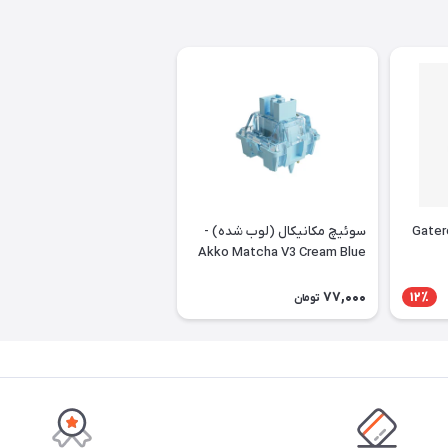
 Gateron Red
سوئیچ مکانیکال (لوب شده) -
Akko Matcha V3 Cream Blue
Pro Lubed
77,000
12٪
تومان