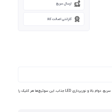
ارسال سریع
گارانتی اصالت کالا
آیا به دنبال تجربه‌ای بی‌نظیر از تایپ و بازی هستید؟ سوئیچ مکانیکال سبز Gateron Green SMD LED انتخابی ایده‌آل برای شماست! با عملکردی سریع، دوام بالا و نورپردازی LED جذاب، این سوئیچ‌ها هر کلیک را