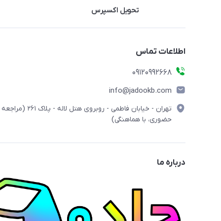
تحویل اکسپرس
اطلاعات تماس
09120992668
info@jadookb.com
تهران - خیابان فاطمی - روبروی هتل لاله - پلاک ٢۶١ (مراجعه
حضوری، با هماهنگی)
درباره ما