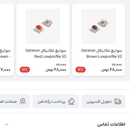
سوئیچ مکانیکال Gateron
سوئیچ مکانیکال Gateron
سوئیچ 
Cream
Red Lowprofile V2
Brown Lowprofile V2
 Lubed
77,000
77,000
77,000
68,000
68,000
12٪
12٪
تومان
تومان
پرداخت درگاه امن
ضمانت اصال
تحویل اکسپرس
اطلاعات تماس