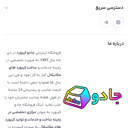
09120992668
دسترسی سریع
info@jadookb.com
حساب کاربری
تهران - خیابان فاطمی - روبروی هتل لاله - پلاک ٢۶١ (مراجعه
اصطلاحات و مفاهیم مرتبط به کیبوردهای مکانیکال
حضوری، با هماهنگی)
قوانین فروشگاه
درباره ما
فروشگاه اینترنتی
جادو کیبورد
در دی
ماه سال
1397
به صورت تخصصی در
زمینه خدمات و
ساخت کیبورد های
مکانیکال
آغاز به کار نمود و طی این
سال ها همواره سعی داشته است، با
قیمت‌ مناسب و پشتیبانی 24 ساعته
در طول هفته رضایت مشتریان خود را
جلب نماید. اینک فروشگاه جادو
کیبورد به عنوان
مرکزی تخصصی در
زمینه ساخت و خدمات و تولید کیبورد
های مکانیکال
به صورت گسترده در