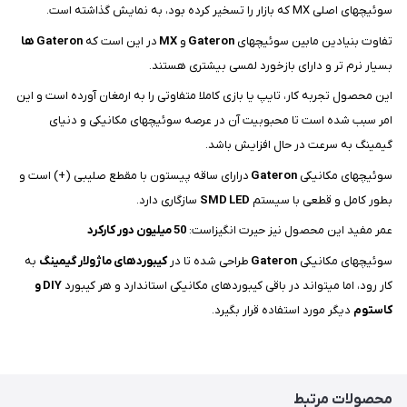
سوئیچهای اصلی MX که بازار را تسخیر کرده بود، به نمایش گذاشته است.
تفاوت بنیادین مابین سوئیچهای
Gateron
و
MX
در این است که
Gateron ها
بسیار نرم تر و دارای بازخورد لمسی بیشتری هستند.
این محصول تجربه کار، تایپ یا بازی کاملا متفاوتی را به ارمغان آورده است و این
امر سبب شده است تا محبوبیت آن در عرصه سوئیچهای مکانیکی و دنیای
گیمینگ به سرعت در حال افزایش باشد.
سوئیچهای مکانیکی
Gateron
درارای ساقه پیستون با مقطع صلیبی (+) است و
بطور کامل و قطعی با سیستم
SMD LED
سازگاری دارد.
عمر مفید این محصول نیز حیرت انگیزاست:
50 میلیون دور کارکرد
سوئیچهای مکانیکی
Gateron
طراحی شده تا در
کیبوردهای ماژولار گیمینگ
به
کار رود، اما میتواند در باقی کیبوردهای مکانیکی استاندارد و هر کیبورد
DIY و
کاستوم
دیگر مورد استفاده قرار بگیرد.
محصولات مرتبط