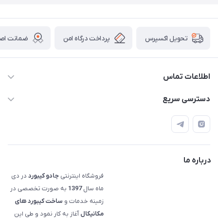
پرداخت درگاه امن
ضمانت اصال
تحویل اکسپرس
اطلاعات تماس
09120992668
دسترسی سریع
info@jadookb.com
حساب کاربری
تهران - خیابان فاطمی - روبروی هتل لاله - پلاک ٢۶١ (مراجعه
اصطلاحات و مفاهیم مرتبط به کیبوردهای مکانیکال
حضوری، با هماهنگی)
قوانین فروشگاه
درباره ما
فروشگاه اینترنتی
جادو کیبورد
در دی
ماه سال
1397
به صورت تخصصی در
زمینه خدمات و
ساخت کیبورد های
مکانیکال
آغاز به کار نمود و طی این