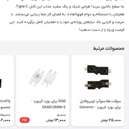
به سطح بالاتری ببرید! طراحی شیک و رنگ سفید جذاب این کابل Type-C،
همزمان با استحکام و دوام فوق‌العاده، به فضای کار شما زیبایی می‌بخشد. با
سرعت و کارایی بالا، نیاز‌های روزانه‌ی خود را با اطمینان کامل برآورده کنید. این
فرصت ویژه را از دست ندهید!
محصولات مرتبط
سوکت هاتسوآپ لوپروفایل
RGB برای بورد کیبورد -
برای بورد کیبورد - Gateron
SK6812MINI-E
مخصوص 
oled
LowProfile V2 HOT-SWAP
395,000
16,000
PCB Socket
86,000
13,000
25,000
19٪
تومان
تومان