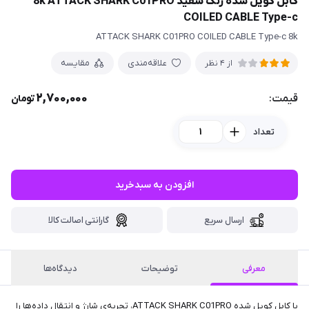
کابل کویل شده رنگ سفید 8k ATTACK SHARK C01PRO
COILED CABLE Type-c
ATTACK SHARK C01PRO COILED CABLE Type-c 8k
علاقه‌مندی
مقایسه
از 4 نظر
2,700,000
قیمت:
تومان
تعداد
افزودن به سبدخرید
ارسال سریع
گارانتی اصالت کالا
معرفی
توضیحات
دیدگاه‌ها
با کابل کویل شده ATTACK SHARK C01PRO، تجربه‌ی شارژ و انتقال داده‌ها را