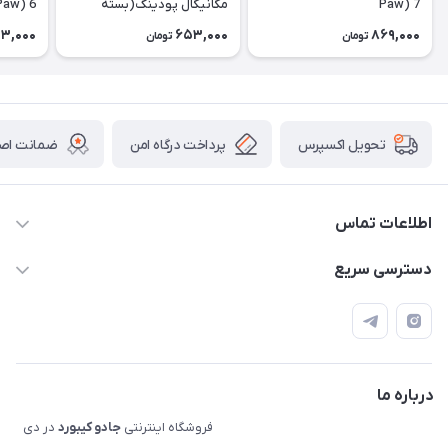
Paw) 7
مکانیکال پودینگ(بسته
Paw) 6
الحاقی) Extra Pudding
3,000
653,000
869,000
تومان
تومان
پرداخت درگاه امن
ضمانت اصال
تحویل اکسپرس
اطلاعات تماس
09120992668
دسترسی سریع
info@jadookb.com
حساب کاربری
تهران - خیابان فاطمی - روبروی هتل لاله - پلاک ٢۶١ (مراجعه
اصطلاحات و مفاهیم مرتبط به کیبوردهای مکانیکال
حضوری، با هماهنگی)
قوانین فروشگاه
درباره ما
فروشگاه اینترنتی
جادو کیبورد
در دی