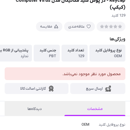
Keycap - در پوش کلید مکانیکال مدل Computer Virus
(کیکپ)
129 کلید
علاقه‌مندی
مقایسه
ویژگی‌ها
نوع پروفایل کلید
تعداد کلید
جنس کلید
پشتیبانی از RGB بین حروف
OEM
129
PBT
ندارد
محصول مورد نظر موجود نمی‌باشد.
ارسال سریع
گارانتی اصالت کالا
مشخصات
دیدگاه‌ها
نوع پروفایل کلید
OEM