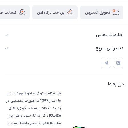
پرداخت درگاه امن
ضمانت اصال
تحویل اکسپرس
اطلاعات تماس
09120992668
دسترسی سریع
info@jadookb.com
حساب کاربری
تهران - خیابان فاطمی - روبروی هتل لاله - پلاک ٢۶١ (مراجعه
اصطلاحات و مفاهیم مرتبط به کیبوردهای مکانیکال
حضوری، با هماهنگی)
قوانین فروشگاه
درباره ما
فروشگاه اینترنتی
جادو کیبورد
در دی
ماه سال
1397
به صورت تخصصی در
زمینه خدمات و
ساخت کیبورد های
مکانیکال
آغاز به کار نمود و طی این
سال ها همواره سعی داشته است، با