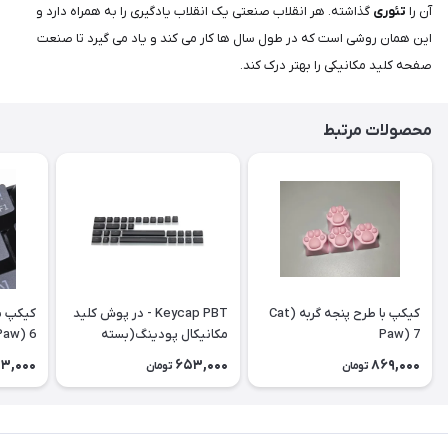
آن را
تئوری
گذاشته. هر انقلاب صنعتی یک انقلاب یادگیری را به همراه دارد و
این همان روشی است که در طول سال ها کار می کند و یاد می گیرد تا صنعت
صفحه کلید مکانیکی را بهتر درک کند.
محصولات مرتبط
کیکپ با طرح پنجه گربه (Cat
Keycap PBT - در پوش کلید
Paw) 7
مکانیکال پودینگ(بسته
Paw) 6
الحاقی) Extra Pudding
3,000
653,000
869,000
تومان
تومان