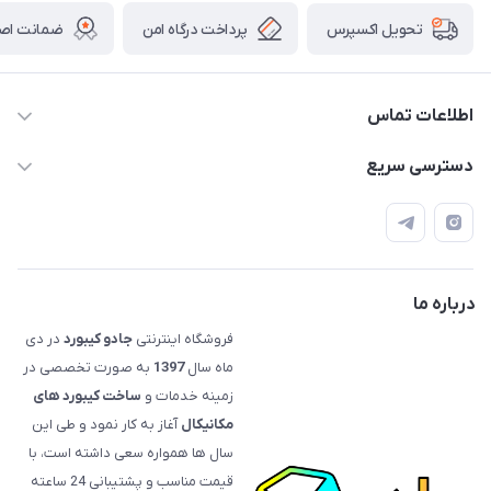
پرداخت درگاه امن
ضمانت اصال
تحویل اکسپرس
اطلاعات تماس
09120992668
دسترسی سریع
info@jadookb.com
حساب کاربری
تهران - خیابان فاطمی - روبروی هتل لاله - پلاک ٢۶١ (مراجعه
اصطلاحات و مفاهیم مرتبط به کیبوردهای مکانیکال
حضوری، با هماهنگی)
قوانین فروشگاه
درباره ما
فروشگاه اینترنتی
جادو کیبورد
در دی
ماه سال
1397
به صورت تخصصی در
زمینه خدمات و
ساخت کیبورد های
مکانیکال
آغاز به کار نمود و طی این
سال ها همواره سعی داشته است، با
قیمت‌ مناسب و پشتیبانی 24 ساعته