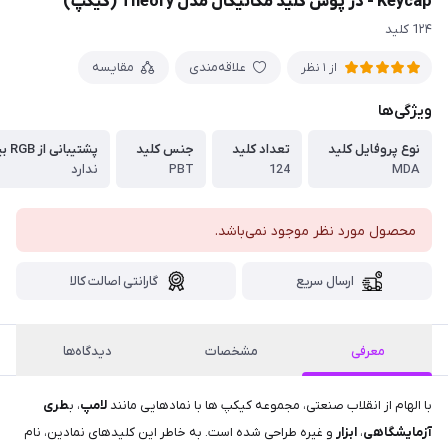
Keycap - در پوش کلید مکانیکال مدل Theory (کیکپ)
1۲۴ کلید
علاقه‌مندی
مقایسه
از 1 نظر
ویژگی‌ها
نوع پروفایل کلید
تعداد کلید
جنس کلید
پشتیبانی از RGB بین حروف
MDA
124
PBT
ندارد
محصول مورد نظر موجود نمی‌باشد.
ارسال سریع
گارانتی اصالت کالا
معرفی
مشخصات
دیدگاه‌ها
با الهام از انقلاب صنعتی، مجموعه کیکپ ها با نمادهایی مانند
لامپ
، ب
طری
آزمایشگاهی
،
ابزار
و غیره طراحی شده است. به خاطر این کلیدهای نمادین، نام