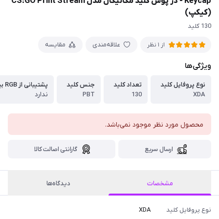
Keycap - در پوش کلید مکانیکال مدل CS:GO Print Stream
(کیکپ)
130 کلید
علاقه‌مندی
مقایسه
از 1 نظر
ویژگی‌ها
نوع پروفایل کلید
تعداد کلید
جنس کلید
پشتیبانی از RGB بین حروف
XDA
130
PBT
ندارد
محصول مورد نظر موجود نمی‌باشد.
ارسال سریع
گارانتی اصالت کالا
مشخصات
دیدگاه‌ها
نوع پروفایل کلید
XDA