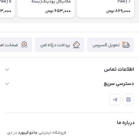
Paw) 7
مکانیکال پودینگ(بسته
Paw) 6
الحاقی) Extra Pudding
3,000
653,000
869,000
تومان
تومان
پرداخت درگاه امن
ضمانت اصال
تحویل اکسپرس
اطلاعات تماس
09120992668
دسترسی سریع
info@jadookb.com
حساب کاربری
تهران - خیابان فاطمی - روبروی هتل لاله - پلاک ٢۶١ (مراجعه
اصطلاحات و مفاهیم مرتبط به کیبوردهای مکانیکال
حضوری، با هماهنگی)
قوانین فروشگاه
درباره ما
فروشگاه اینترنتی
جادو کیبورد
در دی