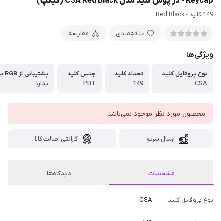
Keycap - در پوش کلید مدل CSA Red Black (کیکپ)
149 کلید - Red Black
علاقه‌مندی
مقایسه
ویژگی‌ها
نوع پروفایل کلید
تعداد کلید
جنس کلید
پشتیبانی از RGB بین حروف
CSA
149
PBT
ندارد
محصول مورد نظر موجود نمی‌باشد.
ارسال سریع
گارانتی اصالت کالا
مشخصات
دیدگاه‌ها
نوع پروفایل کلید
CSA