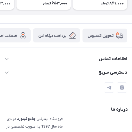
الحاقی) Extra Pudding
3,000
653,000
869,000
تومان
تومان
پرداخت درگاه امن
ضمانت اصال
تحویل اکسپرس
اطلاعات تماس
09120992668
دسترسی سریع
info@jadookb.com
حساب کاربری
تهران - خیابان فاطمی - روبروی هتل لاله - پلاک ٢۶١ (مراجعه
اصطلاحات و مفاهیم مرتبط به کیبوردهای مکانیکال
حضوری، با هماهنگی)
قوانین فروشگاه
درباره ما
فروشگاه اینترنتی
جادو کیبورد
در دی
ماه سال
1397
به صورت تخصصی در