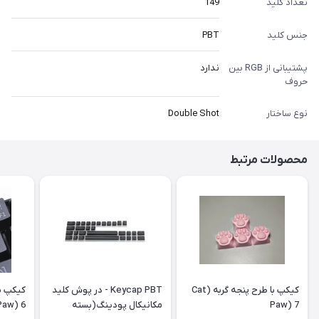
تعداد کلید
149
جنس کلید
PBT
پشتیبانی از RGB بین
ندارد
حروف
نوع ساختار
Double Shot
محصولات مرتبط
کیکپ با طرح پنجه گربه (Cat
Keycap PBT - در پوش کلید
Paw) 7
مکانیکال پودینگ(بسته
Paw) 6