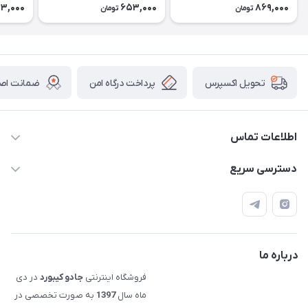
الحاقی) Extra Pudding
3,000
653,000
869,000
تومان
تومان
پرداخت درگاه امن
ضمانت اصال
تحویل اکسپرس
اطلاعات تماس
09120992668
دسترسی سریع
info@jadookb.com
حساب کاربری
تهران - خیابان فاطمی - روبروی هتل لاله - پلاک ٢۶١ (مراجعه
اصطلاحات و مفاهیم مرتبط به کیبوردهای مکانیکال
حضوری، با هماهنگی)
قوانین فروشگاه
درباره ما
فروشگاه اینترنتی
جادو کیبورد
در دی
ماه سال
1397
به صورت تخصصی در