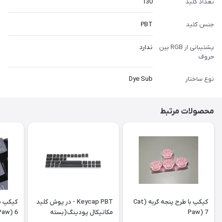
تعداد کلید
130
جنس کلید
PBT
پشتیبانی از RGB بین
ندارد
حروف
نوع ساختار
Dye Sub
محصولات مرتبط
کیکپ با طرح پنجه گربه (Cat
Keycap PBT - در پوش کلید
Paw) 7
مکانیکال پودینگ(بسته
Paw) 6