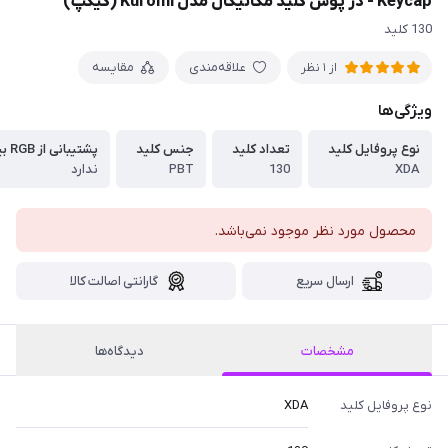
Keycap - در پوش کلید مکانیکال مدل Kuromi (کیکپ)
130 کلید
علاقه‌مندی
مقایسه
از 1 نظر
ویژگی‌ها
نوع پروفایل کلید
تعداد کلید
جنس کلید
پشتیبانی از RGB بین حروف
XDA
130
PBT
ندارد
محصول مورد نظر موجود نمی‌باشد.
ارسال سریع
گارانتی اصالت کالا
مشخصات
دیدگاه‌ها
نوع پروفایل کلید
XDA