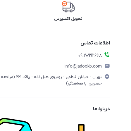
تحویل اکسپرس
اطلاعات تماس
09120992668
info@jadookb.com
تهران - خیابان فاطمی - روبروی هتل لاله - پلاک ٢۶١ (مراجعه
حضوری، با هماهنگی)
درباره ما