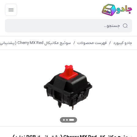
جادو کیبورد
/
فهرست محصولات
/
سوئیچ مکانیکال Cherry MX Red (پشتیبانی از RGB ندارد)