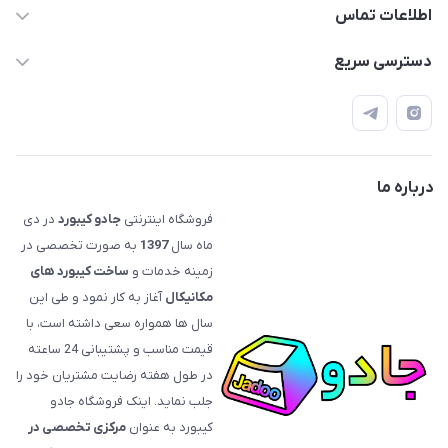
اطلاعات تماس
09120992668
دسترسی سریع
info@jadookb.com
حساب کاربری
تهران - خیابان فاطمی - روبروی هتل لاله - پلاک ٢۶١ (مراجعه
اصطلاحات و مفاهیم مرتبط به کیبوردهای مکانیکال
حضوری، با هماهنگی)
قوانین فروشگاه
درباره ما
فروشگاه اینترنتی
جادو کیبورد
در دی
ماه سال
1397
به صورت تخصصی در
زمینه خدمات و
ساخت کیبورد های
مکانیکال
آغاز به کار نمود و طی این
سال ها همواره سعی داشته است، با
قیمت‌ مناسب و پشتیبانی 24 ساعته
در طول هفته رضایت مشتریان خود را
جلب نماید. اینک فروشگاه جادو
کیبورد به عنوان
مرکزی تخصصی در