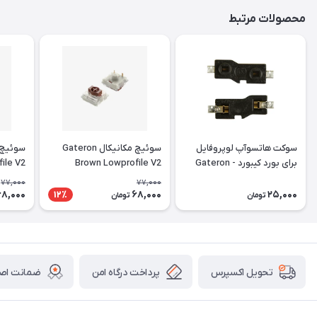
محصولات مرتبط
سوکت هاتسوآپ لوپروفایل
سوئیچ مکانیکال Gateron
برای بورد کیبورد - Gateron
Brown Lowprofile V2
ile V2
LowProfile V2 HOT-SWAP
77,000
77,000
PCB Socket
68,000
68,000
25,000
12٪
تومان
تومان
پرداخت درگاه امن
ضمانت اصال
تحویل اکسپرس