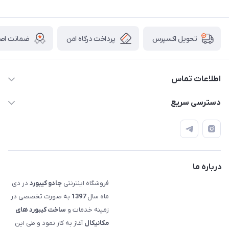
پرداخت درگاه امن
ضمانت اصال
تحویل اکسپرس
اطلاعات تماس
09120992668
دسترسی سریع
info@jadookb.com
حساب کاربری
تهران - خیابان فاطمی - روبروی هتل لاله - پلاک ٢۶١ (مراجعه
اصطلاحات و مفاهیم مرتبط به کیبوردهای مکانیکال
حضوری، با هماهنگی)
قوانین فروشگاه
درباره ما
فروشگاه اینترنتی
جادو کیبورد
در دی
ماه سال
1397
به صورت تخصصی در
زمینه خدمات و
ساخت کیبورد های
مکانیکال
آغاز به کار نمود و طی این