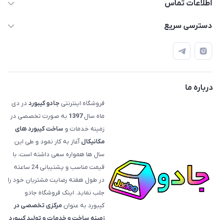
اطلاعات تماس
09120992668
دسترسی سریع
info@jadookb.com
حساب کاربری
تهران - خیابان فاطمی - روبروی هتل لاله - پلاک ٢۶١ (مراجعه
اصطلاحات و مفاهیم مرتبط به کیبوردهای مکانیکال
حضوری، با هماهنگی)
قوانین فروشگاه
درباره ما
فروشگاه اینترنتی
جادو کیبورد
در دی
ماه سال
1397
به صورت تخصصی در
زمینه خدمات و
ساخت کیبورد های
مکانیکال
آغاز به کار نمود و طی این
سال ها همواره سعی داشته است، با
قیمت‌ مناسب و پشتیبانی 24 ساعته
در طول هفته رضایت مشتریان خود را
جلب نماید. اینک فروشگاه جادو
کیبورد به عنوان
مرکزی تخصصی در
زمینه ساخت و خدمات و تولید کیبورد