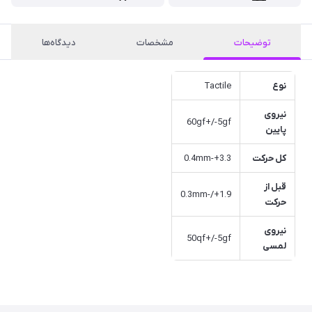
توضیحات
مشخصات
دیدگاه‌ها
نوع
Tactile
نیروی
60gf+/-5gf
پایین
کل حرکت
3.3+-0.4mm
قبل از
1.9+/-0.3mm
حرکت
نیروی
50qf+/-5gf
لمسی