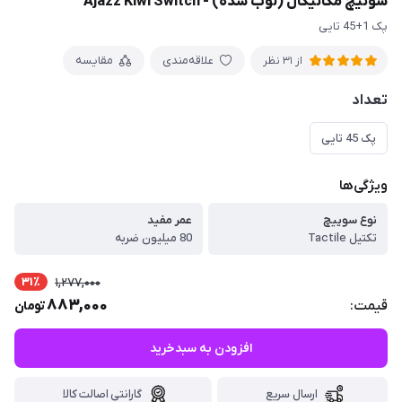
سوئیچ مکانیکال (لوب شده) - Ajazz Kiwi Switch
پک 1+45 تایی
علاقه‌مندی
مقایسه
از 31 نظر
تعداد
پک 45 تایی
ویژگی‌ها
نوع سوییچ
عمر مفید
تکتیل Tactile
80 میلیون ضربه
31٪
1,277,000
883,000
قیمت:
تومان
افزودن به سبدخرید
ارسال سریع
گارانتی اصالت کالا