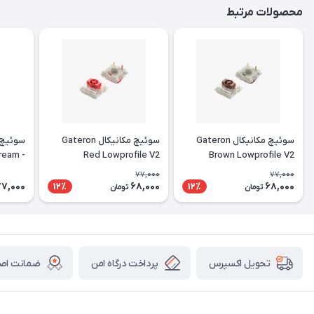
محصولات مرتبط
سوئیچ مکانیکال Gateron
سوئیچ مکانیکال Gateron
سوئیچ 
Cream
Red Lowprofile V2
Brown Lowprofile V2
 Lubed
77,000
77,000
77,000
68,000
68,000
12٪
12٪
تومان
تومان
پرداخت درگاه امن
ضمانت اصال
تحویل اکسپرس