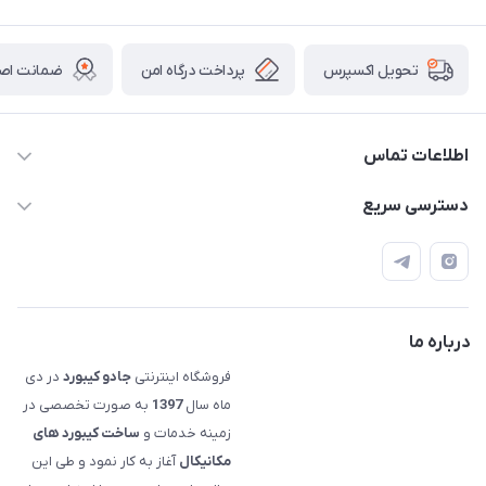
پرداخت درگاه امن
ضمانت اصال
تحویل اکسپرس
اطلاعات تماس
09120992668
دسترسی سریع
info@jadookb.com
حساب کاربری
تهران - خیابان فاطمی - روبروی هتل لاله - پلاک ٢۶١ (مراجعه
اصطلاحات و مفاهیم مرتبط به کیبوردهای مکانیکال
حضوری، با هماهنگی)
قوانین فروشگاه
درباره ما
فروشگاه اینترنتی
جادو کیبورد
در دی
ماه سال
1397
به صورت تخصصی در
زمینه خدمات و
ساخت کیبورد های
مکانیکال
آغاز به کار نمود و طی این