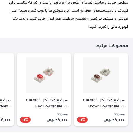
سطحی جدید برسانید! تجربه‌ی لمس نرم و دقیق با صدای کم که مناسب برای
گیمرها و تایپیست‌های حرفه‌ای است. این سوئیچ‌ها با لوب شدن بهینه، عمر
طولانی و عملکرد بی‌نظیر را تضمین می‌کنند. هم‌اکنون خرید کنید و لذت یک
کیبورد عالی را تجربه کنید!
محصولات مرتبط
سوئیچ مکانیکال Gateron
سوئیچ مکانیکال Gateron
سوئیچ 
Cream
Red Lowprofile V2
Brown Lowprofile V2
 Lubed
77,000
77,000
77,000
68,000
68,000
12٪
12٪
تومان
تومان