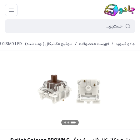
جادو کیبورد
/
فهرست محصولات
/
سوئیچ مکانیکال (لوب شده) - Switch Gateron BROWN G Pro 3.0 SMD LED