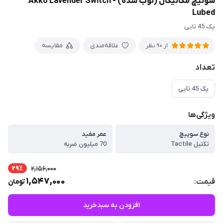
سوئیچ مکانیکال (لوب شده) - Akko Lavender Switch
Lubed
پک 45 تایی
علاقه‌مندی
مقایسه
از 90 نظر
تعداد
پک 45 تایی
ویژگی‌ها
نوع سوییچ
عمر مفید
تکتیل Tactile
70 میلیون ضربه
29٪
2,156,000
1,547,000
قیمت:
تومان
افزودن به سبدخرید