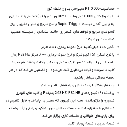
حساسیت RT 0.005 میلی‌متر، بدون نقطه کور
با وضوح کامل 0.005 میلی‌متر، R82 HE ورودی را فوراً ثبت می‌کند - نیازی
به پایین آمدن نیست. Rapid Trigger پاسخ سریع و کنترل دقیق را برای
کمبوهای سریع و توقف‌های اضطراری، مانند امتدادی از سیستم عصبی
شما، تضمین می‌کند.
تأخیر ۰.۰۸ میلی‌ثانیه، نرخ نمونه‌برداری ۸۰۰۰ هرتز
با نرخ اسکن ۲۵۶ کیلوهرتز و نرخ نمونه‌برداری ۸۰۰۰ هرتز، R82 HE زمان
پاسخگویی فوق‌العاده سریع ۰.۰۸ میلی‌ثانیه را ارائه می‌دهد. هر ضربه
کلید با سرعت و ثبات بی‌نظیری ثبت می‌شود - و تضمین می‌کند که در هر
لحظه بحرانی پیشتاز باشید.
چیدمان ۷۵٪ با ردیف کامل و پایه‌های قابل تنظیم
برخلاف ۶۰٪ کیبوردهای X68 HE، R82 HE ردیف F و کلیدهای ناوبری
ضروری را بازگردانده است. این کیبورد که مجهز به پایه‌های قابل تنظیم دو
مرحله‌ای با سه زاویه شیب است، تعادلی بین عملکرد و راحتی ارگونومیک
برای بازی‌های طولانی و جلسات کاری برقرار می‌کند.
ضربه سریع و ضربه پویای کلید