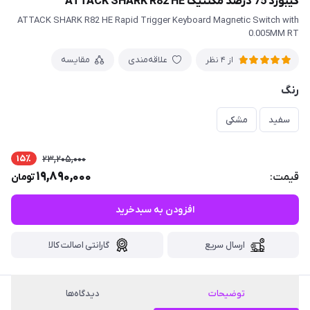
کیبورد 75 درصد مگنتیک ATTACK SHARK R82 HE
ATTACK SHARK R82 HE Rapid Trigger Keyboard Magnetic Switch with
0.005MM RT
علاقه‌مندی
مقایسه
از 4 نظر
رنگ
سفید
مشکی
15٪
23,205,000
19,890,000
قیمت:
تومان
افزودن به سبدخرید
ارسال سریع
گارانتی اصالت کالا
توضیحات
دیدگاه‌ها