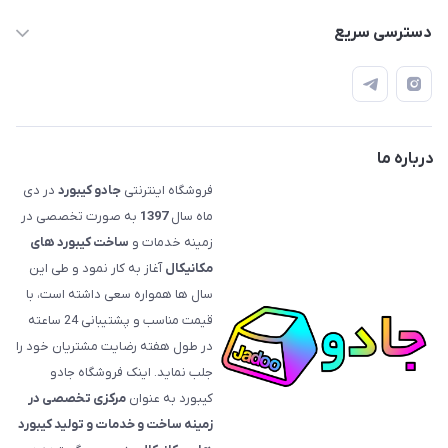
09120992668
دسترسی سریع
info@jadookb.com
حساب کاربری
تهران - خیابان فاطمی - روبروی هتل لاله - پلاک ٢۶١ (مراجعه
اصطلاحات و مفاهیم مرتبط به کیبوردهای مکانیکال
حضوری، با هماهنگی)
قوانین فروشگاه
درباره ما
فروشگاه اینترنتی
جادو کیبورد
در دی
ماه سال
1397
به صورت تخصصی در
زمینه خدمات و
ساخت کیبورد های
مکانیکال
آغاز به کار نمود و طی این
سال ها همواره سعی داشته است، با
قیمت‌ مناسب و پشتیبانی 24 ساعته
در طول هفته رضایت مشتریان خود را
جلب نماید. اینک فروشگاه جادو
کیبورد به عنوان
مرکزی تخصصی در
زمینه ساخت و خدمات و تولید کیبورد