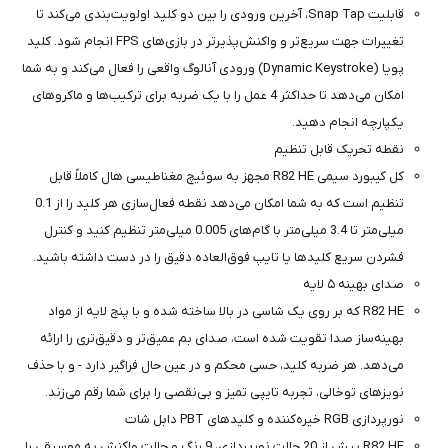
قابلیت Snap Tap، آخرین ورودی را بین دو کلید اولویت‌بندی می‌کند تا
تغییرات جهت سریع‌تر و واکنش‌پذیرتر در بازی‌های FPS انجام شود. کلید
پویا (Dynamic Keystroke) ورودی آنالوگ واقعی را فعال می‌کند و به شما
امکان می‌دهد تا حداکثر 4 عمل را با یک ضربه برای ترکیب‌ها و ماکروهای
یکپارچه انجام دهید.
نقطه تحریک قابل تنظیم
کل کیبورد سیمی R82 HE مجهز به سوئیچ مغناطیسی هال کاملاً قابل
تنظیم است که به شما امکان می‌دهد نقطه فعال‌سازی هر کلید را از 0.1
میلی‌متر تا 3.4 میلی‌متر با گام‌های 0.005 میلی‌متر تنظیم کنید و کنترل
فشردن سریع کلیدها یا تایپ فوق‌العاده دقیق را در دست داشته باشید.
صدای بهینه ۵ لایه
R82 HE که بر روی یک شاسی در بالا ساخته شده و با پنج لایه از مواد
بهینه‌ساز صدا تقویت شده است، صدای بم عمیق‌تر و دقیق‌تری را ارائه
می‌دهد. هر ضربه کلید، حسی محکم و در عین حال فراگیر دارد - و با حذف
نویزهای توخالی، تجربه تایپی تمیز و بی‌نقصی را برای شما رقم می‌زند.
نورپردازی RGB خیره‌کننده و کلیدهای PBT دابل شات
R82 HE بیش از 20 حالت نورپردازی، 9 رنگ و حالت واکنش به موسیقی را