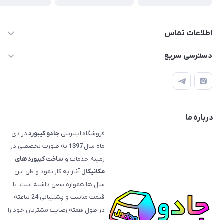
اطلاعات تماس
09120992668
دسترسی سریع
info@jadookb.com
حساب کاربری
تهران - خیابان فاطمی - روبروی هتل لاله - پلاک ٢۶١ (مراجعه
اصطلاحات و مفاهیم مرتبط به کیبوردهای مکانیکال
حضوری، با هماهنگی)
قوانین فروشگاه
درباره ما
فروشگاه اینترنتی
جادو کیبورد
در دی
ماه سال
1397
به صورت تخصصی در
زمینه خدمات و
ساخت کیبورد های
مکانیکال
آغاز به کار نمود و طی این
سال ها همواره سعی داشته است، با
قیمت‌ مناسب و پشتیبانی 24 ساعته
در طول هفته رضایت مشتریان خود را