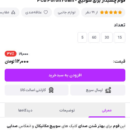
فوم چسبدار برای سوئیچ - PCB Poron Foam
لوازم جانبی
علاقه‌مندی
مقایس
از 99 نظر
تعداد
5
60
30
15
37٪
19,000
12,000
قیمت:
تومان
افزودن به سبدخرید
ارسال سریع
گارانتی اصالت کالا
معرفی
توضیحات
دیدگاه‌ها
این
فوم
برای
بهتر شدن
صدا
ی
کلیک های
سوییچ مکانیکال
و انعکاس
صدایی