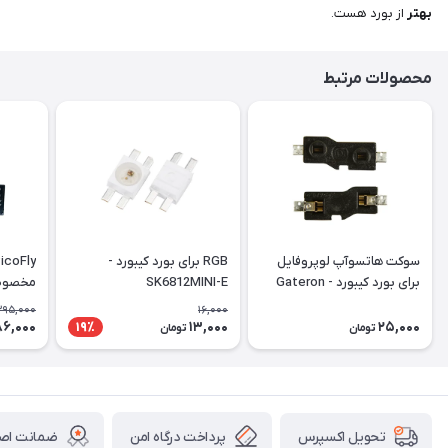
بهتر
از بورد هست.
محصولات مرتبط
سوکت هاتسوآپ لوپروفایل
RGB برای بورد کیبورد -
برای بورد کیبورد - Gateron
SK6812MINI-E
مخصوص 
oled
LowProfile V2 HOT-SWAP
395,000
16,000
PCB Socket
86,000
13,000
25,000
19٪
تومان
تومان
پرداخت درگاه امن
ضمانت اصال
تحویل اکسپرس