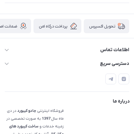
پرداخت درگاه امن
ضمانت اصال
تحویل اکسپرس
اطلاعات تماس
09120992668
دسترسی سریع
info@jadookb.com
حساب کاربری
تهران - خیابان فاطمی - روبروی هتل لاله - پلاک ٢۶١ (مراجعه
اصطلاحات و مفاهیم مرتبط به کیبوردهای مکانیکال
حضوری، با هماهنگی)
قوانین فروشگاه
درباره ما
فروشگاه اینترنتی
جادو کیبورد
در دی
ماه سال
1397
به صورت تخصصی در
زمینه خدمات و
ساخت کیبورد های