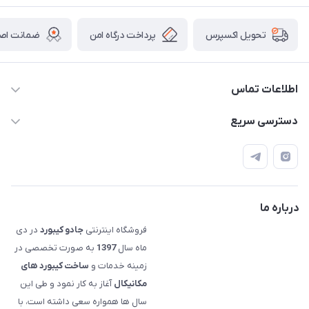
پرداخت درگاه امن
ضمانت اصال
تحویل اکسپرس
اطلاعات تماس
09120992668
دسترسی سریع
info@jadookb.com
حساب کاربری
تهران - خیابان فاطمی - روبروی هتل لاله - پلاک ٢۶١ (مراجعه
اصطلاحات و مفاهیم مرتبط به کیبوردهای مکانیکال
حضوری، با هماهنگی)
قوانین فروشگاه
درباره ما
فروشگاه اینترنتی
جادو کیبورد
در دی
ماه سال
1397
به صورت تخصصی در
زمینه خدمات و
ساخت کیبورد های
مکانیکال
آغاز به کار نمود و طی این
سال ها همواره سعی داشته است، با