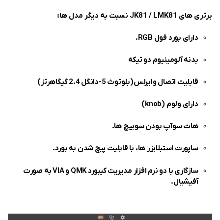
برتری های
JK81 / LMK81
نسبت به دیگر مدل ها:
دارای بورد فول
RGB
.
بدنه
آلومینیوم
دو تیکه
قابلیت اتصال وایرلس(
بلوتوث 5
-
دانگل 2.4 گیگاهرتز
)
دارای
ولوم
(
knob
)
هات سوآپ
بودن سوییچ ها.
ساپورت
استبلایزر ها
، با قابلیت پیچ شدن به بورد.
سازگاری با دو نرم افزار مدیریت کیبورد
QMK
و
VIA
به صورت
آفیشیال.