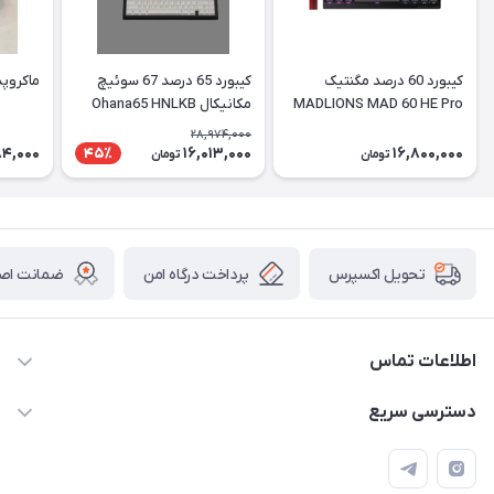
کیبورد 60 درصد مگنتیک
کیبورد 65 درصد 67 سوئیچ
ماکروپد برا
MADLIONS MAD 60 HE Pro
مکانیکال Ohana65 HNLKB
28,974,000
84,000
16,013,000
16,800,000
45٪
تومان
تومان
پرداخت درگاه امن
ضمانت اصال
تحویل اکسپرس
اطلاعات تماس
09120992668
دسترسی سریع
info@jadookb.com
حساب کاربری
تهران - خیابان فاطمی - روبروی هتل لاله - پلاک ٢۶١ (مراجعه
اصطلاحات و مفاهیم مرتبط به کیبوردهای مکانیکال