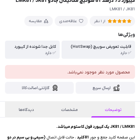
کیبورد 75 درصد 81 سوئیچ مکانیکال جادو LMK81 / JK81
LMK81 / JK81
علاقه‌مندی
مقایسه
از 1 نظر
ویژگی‌ها
قابلیت تعویض سوییچ (HotSwap)
کابل جدا شونده از کیبورد
✅ دارد
✅ دارد
محصول مورد نظر موجود نمی‌باشد.
ارسال سریع
گارانتی اصالت کالا
توضیحات
مشخصات
دیدگاه‌ها
JK81 / LMK81 یک کیبورد فول کاستوم میباشد.
این صفحه کلید جمع و جور
81
کلید
، حالت قابل اتصال
(سیمی و بی سیم در دو