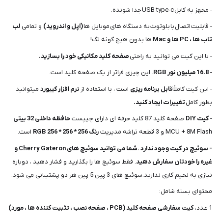
- مجهز به کابل USB type-c جدا شونده.
- قابلیت اتصال با بلوتوث به دستگاه های موبایل ها
(اپل و اندروید)
و تمامی
لب
تاب ها ، PC ها و Mac
ها بدون هیچ گونه لگ!
- با این کیت می توانید به راحتی
صفحه کلید مکانیکی خود را بسازید.
-
16.8 میلیون نور RGB
. این چیزی فراتر از یک صفحه کلید است.
- این کیت کاملاً ق
ابل برنامه ریزی
است ، با استفاده از
نرم افزار کیبورد
میتوانید
بطور کامل
تغییرات ایجاد کنید.
-
کیت DIY
صفحه کلید 87 کلید حرفه ای دارای چیپست
حافظه داخلی 32 بیتی
MCU + 8M Flash و 3 قطعه تراشه مدیریت
رنگ 256 * 256 * 256 RGB
است.
- سوئیچ در کیت وجود ندارد
،
شما می توانید سوئیچ های Cherry Gateron و
غیره را خودتان سفارش دهید
. فقط سوئیچ ها را بگذارید و فشار دهید ، دوباره
نیازی به لحیم کاری ندارید.سوئیچ های 3 پین 5 پین هر دو پشتیبانی می شود.
محتوای بسته شامل:
1 عدد،
کیت سفارشی صفحه کلید (PCB ، صفحه نصب ، تثبیت کننده ها ، مورد)