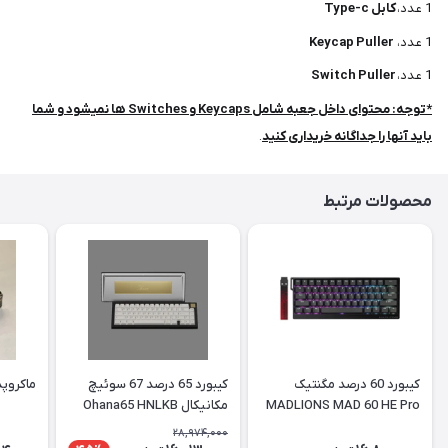
1 عدد،
کابل Type-c
1 عدد،
Keycap Puller
1 عدد،
Switch Puller
*توجه: محتوای داخل جعبه شامل Keycaps و Switches ها نمیشود و شما
باید آنها را جداگانه خریداری کنید
.
محصولات مرتبط
کیبورد 60 درصد مگنتیک
کیبورد 65 درصد 67 سوئیچ
ماکروپد برا
MADLIONS MAD 60 HE Pro
مکانیکال Ohana65 HNLKB
28,974,000