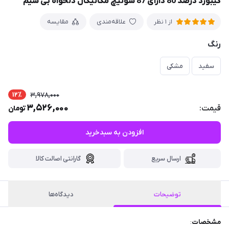
کیبورد درصد 80 دارای 87 سوئیچ مکانیکال دلخواه بی سیم
علاقه‌مندی
مقایسه
از 1 نظر
رنگ
سفید
مشکی
12٪
3,978,000
3,526,000
قیمت:
تومان
افزودن به سبدخرید
ارسال سریع
گارانتی اصالت کالا
توضیحات
دیدگاه‌ها
مشخصات
: