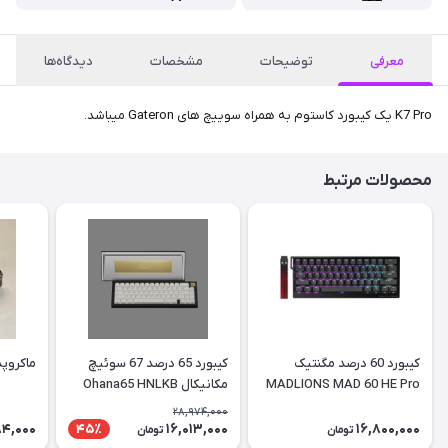
معرفی
توضیحات
مشخصات
دیدگاه‌ها
K7 Pro یک کیبورد کاستوم به همراه سوییچ های Gateron میباشد.
محصولات مرتبط
کیبورد 60 درصد مگنتیک
کیبورد 65 درصد 67 سوئیچ
ماکروپد برا
MADLIONS MAD 60 HE Pro
مکانیکال Ohana65 HNLKB
28,974,000
84,000
16,013,000
16,800,000
45٪
تومان
تومان