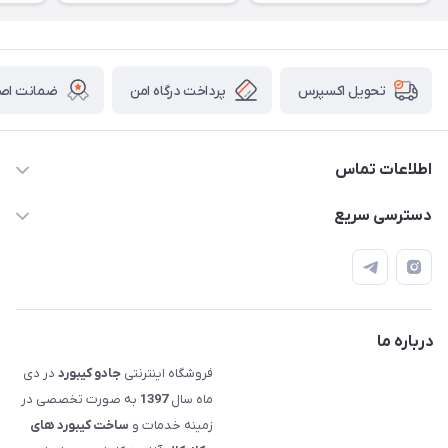
پرداخت درگاه امن
ضمانت اصال
تحویل اکسپرس
اطلاعات تماس
09120992668
دسترسی سریع
info@jadookb.com
حساب کاربری
تهران - خیابان فاطمی - روبروی هتل لاله - پلاک ٢۶١ (مراجعه
اصطلاحات و مفاهیم مرتبط به کیبوردهای مکانیکال
حضوری، با هماهنگی)
قوانین فروشگاه
درباره ما
فروشگاه اینترنتی
جادو کیبورد
در دی
ماه سال
1397
به صورت تخصصی در
زمینه خدمات و
ساخت کیبورد های