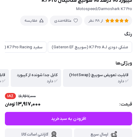
کیبورد 96 درصد 98 سوئیچ مکانیکال K7 Pro
Motospeed/Darmoshark K7 Pro
علاقه‌مندی
مقایسه
از 198 نظر
رنگ
مشکی دودی K7 Pro AJ (سوییچ Gateron EF)
سفید K7 Pro Racing (سوییچ Gateron Silver Pro)
ویژگی‌ها
قابلیت تعویض سوییچ (HotSwap)
کابل جدا شونده از کیبورد
قاب
✅ دارد
✅ دارد
✅ د
18٪
16,967,000
13,917,000
قیمت:
تومان
افزودن به سبدخرید
ارسال سریع
گارانتی اصالت کالا