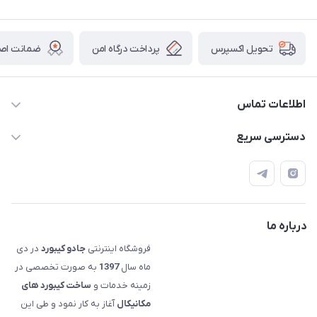
پرداخت درگاه امن
ضمانت اصال
تحویل اکسپرس
اطلاعات تماس
09120992668
دسترسی سریع
info@jadookb.com
حساب کاربری
تهران - خیابان فاطمی - روبروی هتل لاله - پلاک ٢۶١ (مراجعه
اصطلاحات و مفاهیم مرتبط به کیبوردهای مکانیکال
حضوری، با هماهنگی)
قوانین فروشگاه
درباره ما
فروشگاه اینترنتی
جادو کیبورد
در دی
ماه سال
1397
به صورت تخصصی در
زمینه خدمات و
ساخت کیبورد های
مکانیکال
آغاز به کار نمود و طی این