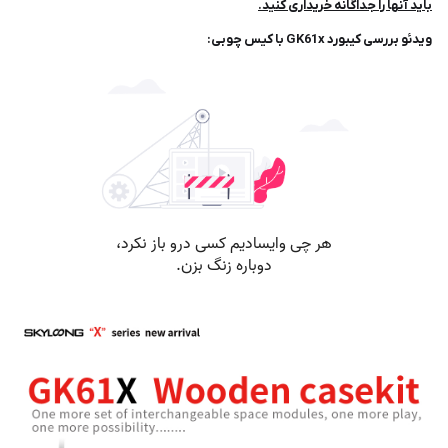
باید آنها را جداگانه خریداری کنید.
ویدئو بررسی کیبورد GK61x با کیس چوبی: