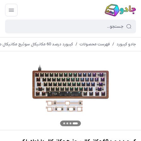
جادو کیبورد
/
فهرست محصولات
/
کیبورد درصد 60 مکانیکال سوئیچ مکانیکال دلخواه با کیس چوبی GK61 GK64