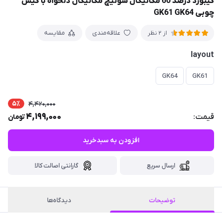
کیبورد درصد 60 مکانیکال سوئیچ مکانیکال دلخواه با کیس
چوبی GK61 GK64
علاقه‌مندی
مقایسه
از 2 نظر
layout
GK64
GK61
5٪
4,420,000
4,199,000
قیمت:
تومان
افزودن به سبدخرید
ارسال سریع
گارانتی اصالت کالا
توضیحات
دیدگاه‌ها