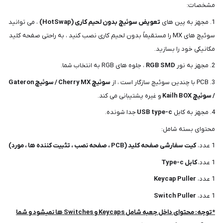
مشخصات:
1. مجهز به پین های
تعویض سوئیچ بدون لحیم کاری (HotSwap)
، می توانید
سوئیچ های MX را مستقیماً بدون لحیم کاری نصب کنید ، به راحتی صفحه کلید
مکانیکی خود را بسازید.
2. مجهز به نور
RGB SMD
، جلوه های RGB به انتخاب شما.
3. PCB با چندین سوئیچ سازگار است ، از
سوئیچ Cherry MX / سوئیچ Gateron
/ سوئیچ Kailh BOX
و غیره پشتیبانی می کند.
4. مجهز به کابل
USB type-c
جدا شونده.
محتوای بسته شامل:
1 عدد،
کیت سفارشی صفحه کلید (PCB ، صفحه نصب ، تثبیت کننده ها ، مورد)
1 عدد،
کابل Type-c
1 عدد،
Keycap Puller
1 عدد،
Switch Puller
*توجه: محتوای داخل جعبه شامل Keycaps و Switches ها نمیشود و شما