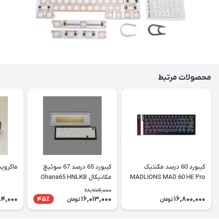
محصولات مرتبط
کیبورد 60 درصد مگنتیک
کیبورد 65 درصد 67 سوئیچ
ماکروپد برا
MADLIONS MAD 60 HE Pro
مکانیکال Ohana65 HNLKB
28,974,000
84,000
16,013,000
16,800,000
45٪
تومان
تومان