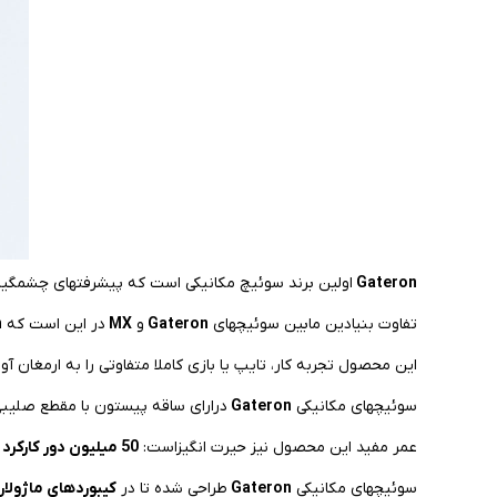
Gateron
اولین برند سوئیچ مکانیکی است که پیشرفتهای چشمگیری را نسبت به سوئیچهای اصلی MX که
تفاوت بنیادین مابین سوئیچهای
Gateron
و
MX
در این است که
n
این محصول تجربه کار، تایپ یا بازی کاملا متفاوتی را به ارمغا
سوئیچهای مکانیکی
Gateron
درارای ساقه پیستون با مقطع صلیب
عمر مفید این محصول نیز حیرت انگیزاست:
50 میلیون دور کارکرد
سوئیچهای مکانیکی
Gateron
طراحی شده تا در
کیبوردهای ماژولار