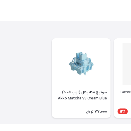
 Gateron Red
سوئیچ مکانیکال (لوب شده) -
Akko Matcha V3 Cream Blue
Pro Lubed
77,000
12٪
تومان