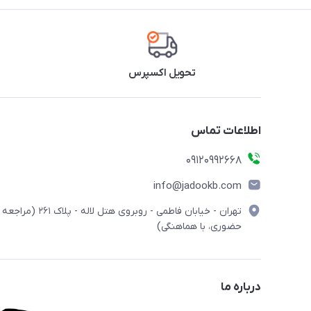
تحویل اکسپرس
اطلاعات تماس
09120992668
info@jadookb.com
تهران - خیابان فاطمی - روبروی هتل لاله - پلاک ٢۶١ (مراجعه
حضوری، با هماهنگی)
درباره ما