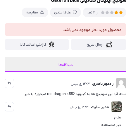
سوئیچ اپتیکال مکانیکی Gateron Blue
علاقه‌مندی
مقایسه
از 4 نظر
محصول مورد نظر موجود نمی‌باشد.
ارسال سریع
گارانتی اصالت کالا
دیدگاه‌ها
رادمهر ناصری
1483 روز پیش
سلام آیا این سوییچ ها به کیبورد red dragon k552 میخوره یا خیر
مدیر سایت
1483 روز پیش
سلام
خیر متاسفانه.