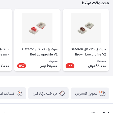
محصولات مرتبط
سوئیچ مکانیکال Gateron
سوئیچ مکانیکال Gateron
سوئیچ 
Cream
Red Lowprofile V2
Brown Lowprofile V2
 Lubed
77,000
77,000
77,000
68,000
68,000
12٪
12٪
تومان
تومان
پرداخت درگاه امن
ضمانت اصال
تحویل اکسپرس