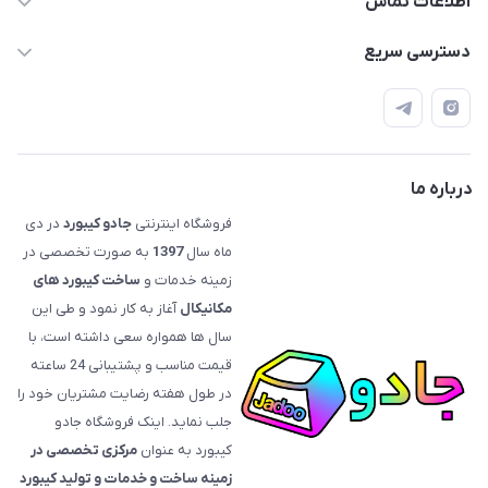
اطلاعات تماس
09120992668
دسترسی سریع
info@jadookb.com
حساب کاربری
تهران - خیابان فاطمی - روبروی هتل لاله - پلاک ٢۶١ (مراجعه
اصطلاحات و مفاهیم مرتبط به کیبوردهای مکانیکال
حضوری، با هماهنگی)
قوانین فروشگاه
درباره ما
فروشگاه اینترنتی
جادو کیبورد
در دی
ماه سال
1397
به صورت تخصصی در
زمینه خدمات و
ساخت کیبورد های
مکانیکال
آغاز به کار نمود و طی این
سال ها همواره سعی داشته است، با
قیمت‌ مناسب و پشتیبانی 24 ساعته
در طول هفته رضایت مشتریان خود را
جلب نماید. اینک فروشگاه جادو
کیبورد به عنوان
مرکزی تخصصی در
زمینه ساخت و خدمات و تولید کیبورد