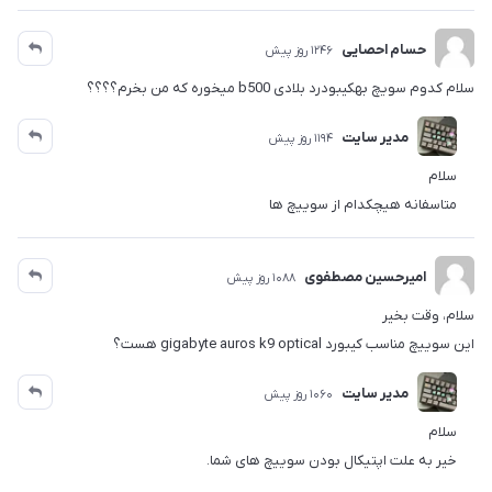
حسام احصایی
1246 روز پیش
سلام کدوم سویچ بهکیبودرد بلادی b500 میخوره که من بخرم؟؟؟؟
مدیر سایت
1194 روز پیش
سلام
متاسفانه هیچکدام از سوییچ ها
امیرحسین مصطفوی
1088 روز پیش
سلام، وقت بخیر
این سوییچ مناسب کیبورد gigabyte auros k9 optical هست؟
مدیر سایت
1060 روز پیش
سلام
خیر به علت اپتیکال بودن سوییچ های شما.