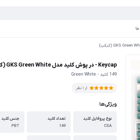
ما
Keycap - در پوش کلید مدل GKS Green White (کیکپ)
149 کلید - Green White
از 1 نظر
ویژگی‌ها
نوع پروفایل کلید
تعداد کلید
جنس کلید
PBT
149
CSA