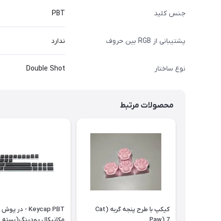
جنس کلید
PBT
پشتیبانی از RGB بین حروف
ندارد
نوع ساختار
Double Shot
محصولات مرتبط
کیکپ با طرح پنجه گربه (Cat
Keycap PBT - در پ
Paw) 7
مکانیکال پودینگ(بسته ا