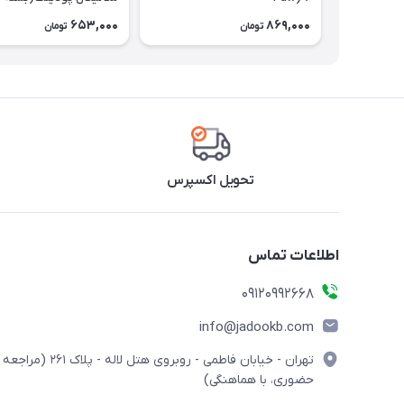
Extra Pudding
653,000
869,000
تومان
تومان
تحویل اکسپرس
اطلاعات تماس
09120992668
info@jadookb.com
تهران - خیابان فاطمی - روبروی هتل لاله - پلاک ٢۶١ (مراجعه
حضوری، با هماهنگی)