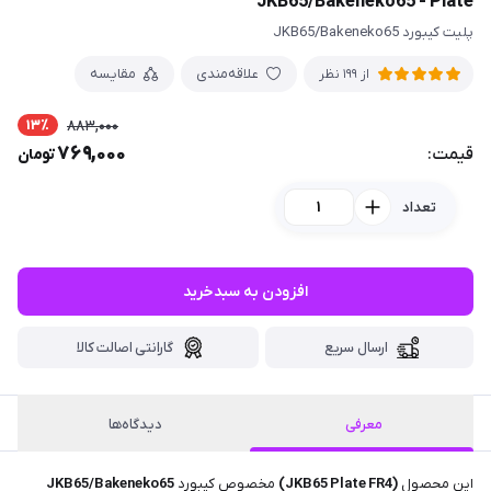
JKB65/Bakeneko65 - Plate
پلیت کیبورد JKB65/Bakeneko65
علاقه‌مندی
مقایسه
از 199 نظر
13٪
883,000
769,000
قیمت:
تومان
تعداد
افزودن به سبدخرید
ارسال سریع
گارانتی اصالت کالا
معرفی
دیدگاه‌ها
این محصول
(JKB65 Plate FR4)
مخصوص کیبورد
JKB65/Bakeneko65