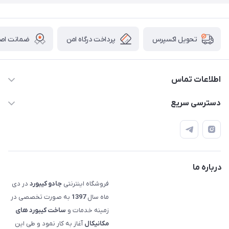
پرداخت درگاه امن
ضمانت اصال
تحویل اکسپرس
اطلاعات تماس
09120992668
دسترسی سریع
info@jadookb.com
حساب کاربری
تهران - خیابان فاطمی - روبروی هتل لاله - پلاک ٢۶١ (مراجعه
اصطلاحات و مفاهیم مرتبط به کیبوردهای مکانیکال
حضوری، با هماهنگی)
قوانین فروشگاه
درباره ما
فروشگاه اینترنتی
جادو کیبورد
در دی
ماه سال
1397
به صورت تخصصی در
زمینه خدمات و
ساخت کیبورد های
مکانیکال
آغاز به کار نمود و طی این