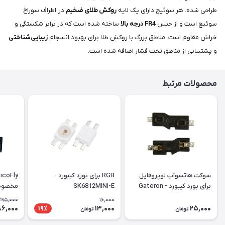
طراحی شده. هر سوئیچ دارای یک لایه
روکش طلای ضخیم
در اطراف سوراخ
سوئیچ است و از جنس
FR4 درجه بالا
ساخته شده است که در برابر شکستگی و
خراش مقاوم است. مناطق بزرگ با روکش طلا برای بهبود انسجام
زیبایی‌شناختی
و پشتیبانی از مناطق تحت فشار اضافه شده است.
محصولات مرتبط
سوکت هاتسوآپ لوپروفایل
RGB برای بورد کیبورد -
برای بورد کیبورد - Gateron
SK6812MINI-E
مخصوص 
oled
LowProfile V2 HOT-SWAP
395,000
16,000
PCB Socket
86,000
13,000
25,000
19٪
تومان
تومان