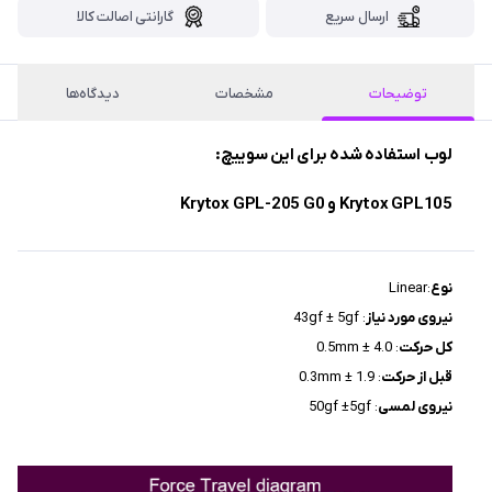
ارسال سریع
گارانتی اصالت کالا
توضیحات
مشخصات
دیدگاه‌ها
لوب استفاده شده برای این سوییچ:
Krytox GPL105 و Krytox GPL-205 G0
نوع
:Linear
نیروی مورد نیاز
: 43gf ± 5gf
کل حرکت
: 4.0 ± 0.5mm
قبل از حرکت
: 1.9 ± 0.3mm
نیروی لمسی
: 50gf ±5gf