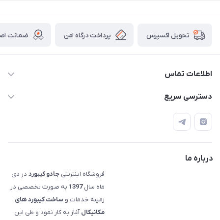
پرداخت درگاه امن
ضمانت اصال
تحویل اکسپرس
اطلاعات تماس
09120992668
دسترسی سریع
info@jadookb.com
حساب کاربری
تهران - خیابان فاطمی - روبروی هتل لاله - پلاک ٢۶١ (مراجعه
اصطلاحات و مفاهیم مرتبط به کیبوردهای مکانیکال
حضوری، با هماهنگی)
قوانین فروشگاه
درباره ما
فروشگاه اینترنتی
جادو کیبورد
در دی
ماه سال
1397
به صورت تخصصی در
زمینه خدمات و
ساخت کیبورد های
مکانیکال
آغاز به کار نمود و طی این