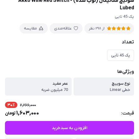
سوئیچ مکانیکال (لوب شده) - Akko Wine Red Switch
Lubed
پک 45 تایی
علاقه‌مندی
مقایسه
از 298 نظر
تعداد
پک 45 تایی
ویژگی‌ها
نوع سوییچ
عمر مفید
خطی Linear
70 میلیون ضربه
30٪
2,266,000
1,603,000
قیمت:
تومان
افزودن به سبدخرید