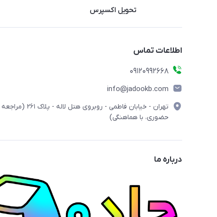
تحویل اکسپرس
اطلاعات تماس
09120992668
info@jadookb.com
تهران - خیابان فاطمی - روبروی هتل لاله - پلاک ٢۶١ (مراجعه
حضوری، با هماهنگی)
درباره ما