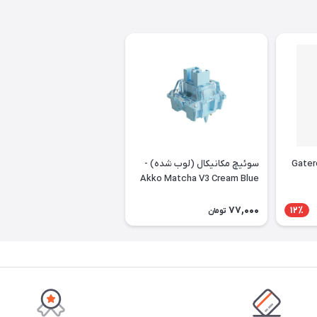
 Gateron Red
سوئیچ مکانیکال (لوب شده) -
Akko Matcha V3 Cream Blue
Pro Lubed
77,000
12٪
تومان