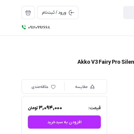
ورود / ثبت‌نام
09120992668
مقایسه
علاقه‌مندی
3,094,000
قیمت:
تومان
افزودن به سبدخرید