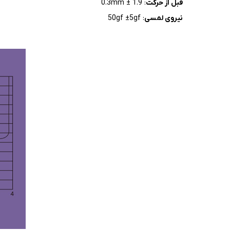
قبل از حرکت
: 1.9 ± 0.3mm
نیروی لمسی
: 50gf ±5gf