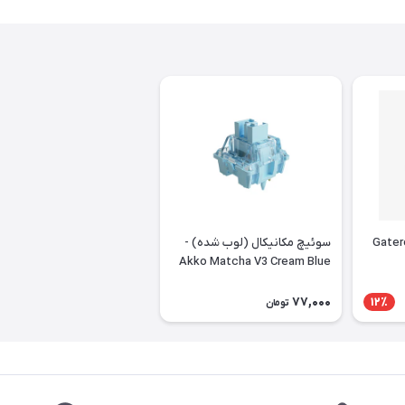
 Gateron Red
سوئیچ مکانیکال (لوب شده) -
Akko Matcha V3 Cream Blue
Pro Lubed
77,000
12٪
تومان