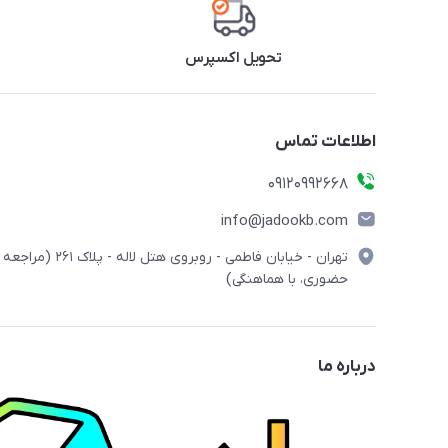
تحویل اکسپرس
اطلاعات تماس
09120992668
info@jadookb.com
تهران - خیابان فاطمی - روبروی هتل لاله - پلاک ٢۶١ (مراجعه
حضوری، با هماهنگی)
درباره ما