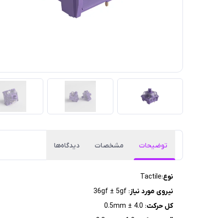
توضیحات
مشخصات
دیدگاه‌ها
نوع
:Tactile
نیروی مورد نیاز
: 36gf ± 5gf
کل حرکت
: 4.0 ± 0.5mm