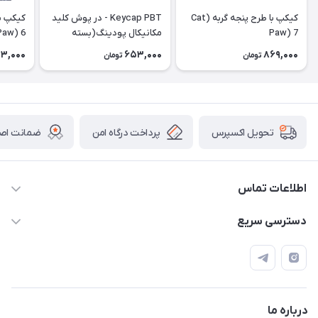
کیکپ با طرح پنجه گربه (Cat
Keycap PBT - در پوش کلید
Paw) 7
مکانیکال پودینگ(بسته
Paw) 6
الحاقی) Extra Pudding
3,000
653,000
869,000
تومان
تومان
پرداخت درگاه امن
ضمانت اصال
تحویل اکسپرس
اطلاعات تماس
09120992668
دسترسی سریع
info@jadookb.com
حساب کاربری
تهران - خیابان فاطمی - روبروی هتل لاله - پلاک ٢۶١ (مراجعه
اصطلاحات و مفاهیم مرتبط به کیبوردهای مکانیکال
حضوری، با هماهنگی)
قوانین فروشگاه
درباره ما