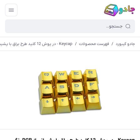
جادو کیبورد
/
فهرست محصولات
/
Keycap - در پوش 12 کلید طرح براق با پشیبانی از RGB رنگ طلایی