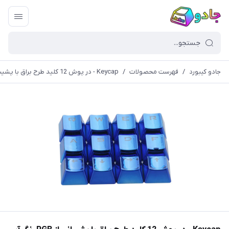
جادو کیبورد
/
فهرست محصولات
/
Keycap - در پوش 12 کلید طرح براق با پشیبانی از RGB رنگ آبی