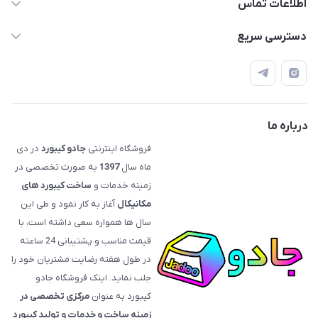
اطلاعات تماس
09120992668
دسترسی سریع
info@jadookb.com
حساب کاربری
تهران - خیابان فاطمی - روبروی هتل لاله - پلاک ٢۶١ (مراجعه
اصطلاحات و مفاهیم مرتبط به کیبوردهای مکانیکال
حضوری، با هماهنگی)
قوانین فروشگاه
درباره ما
فروشگاه اینترنتی
جادو کیبورد
در دی
ماه سال
1397
به صورت تخصصی در
زمینه خدمات و
ساخت کیبورد های
مکانیکال
آغاز به کار نمود و طی این
سال ها همواره سعی داشته است، با
قیمت‌ مناسب و پشتیبانی 24 ساعته
در طول هفته رضایت مشتریان خود را
جلب نماید. اینک فروشگاه جادو
کیبورد به عنوان
مرکزی تخصصی در
زمینه ساخت و خدمات و تولید کیبورد