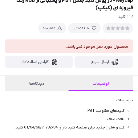
Keycap - در پوش کلید جنس PBT و پشیبانی از RGB رنگ
فیروزه ای (کیکپ)
117 کلید
علاقه‌مندی
مقایسه
محصول مورد نظر موجود نمی‌باشد.
ارسال سریع
گارانتی اصالت کالا
توضیحات
دیدگاه‌ها
توضیحات:
کلیدهای مقاومت PBT.
بافت صاف.
کت و شلوار جدید برای صفحه کلید دارای 61/64/68/71/82/84 کلید.