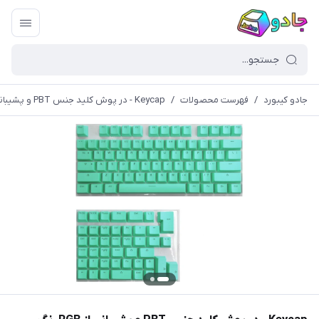
جادو کیبورد
/
فهرست محصولات
/
Keycap - در پوش کلید جنس PBT و پشیبانی از RGB رنگ فیروزه ای (کیکپ)