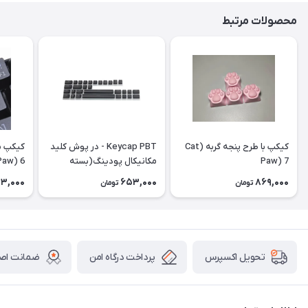
محصولات مرتبط
کیکپ با طرح پنجه گربه (Cat
Keycap PBT - در پوش کلید
Paw) 7
مکانیکال پودینگ(بسته
Paw) 6
الحاقی) Extra Pudding
3,000
653,000
869,000
تومان
تومان
پرداخت درگاه امن
ضمانت اصال
تحویل اکسپرس