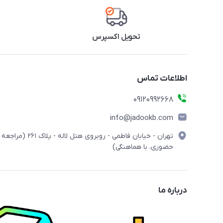
تحویل اکسپرس
اطلاعات تماس
09120992668
info@jadookb.com
تهران - خیابان فاطمی - روبروی هتل لاله - پلاک ٢۶١ (مراجعه
حضوری، با هماهنگی)
درباره ما