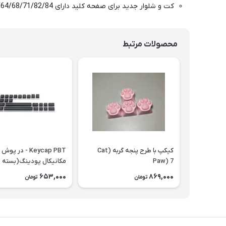
کت و شلوار جدید برای صفحه کلید دارای 61/64/68/71/82/84 کلید.
محصولات مرتبط
کیکپ با طرح پنجه گربه (Cat
Keycap PBT - در پ
Paw) 7
مکانیکال پودینگ(بسته ا
Extra Pudding
653,000
869,000
تومان
تومان