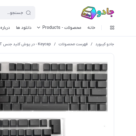
خانه
محصولات - Products
دانلود ها
درباره 
جادو کیبورد
/
فهرست محصولات
/
Keycap - در پوش کلید جنس PBT و پشیبانی از RGB رنگ مشکی (کیکپ)