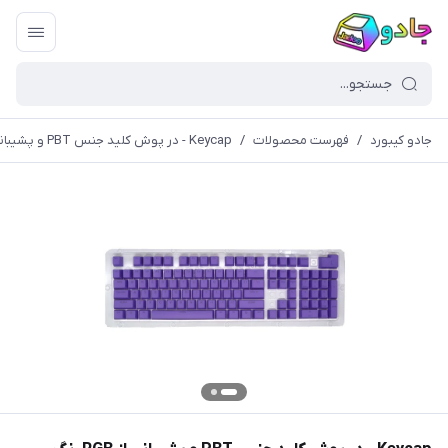
جادو کیبورد
/
فهرست محصولات
/
Keycap - در پوش کلید جنس PBT و پشیبانی از RGB رنگ بنفش (کیکپ)