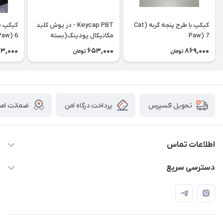
کیکپ با طرح پنجه گربه (Cat
Keycap PBT - در پوش کلید
Paw) 7
مکانیکال پودینگ(بسته
Paw) 6
الحاقی) Extra Pudding
3,000
653,000
869,000
تومان
تومان
پرداخت درگاه امن
ضمانت اصال
تحویل اکسپرس
اطلاعات تماس
09120992668
دسترسی سریع
info@jadookb.com
حساب کاربری
تهران - خیابان فاطمی - روبروی هتل لاله - پلاک ٢۶١ (مراجعه
اصطلاحات و مفاهیم مرتبط به کیبوردهای مکانیکال
حضوری، با هماهنگی)
قوانین فروشگاه