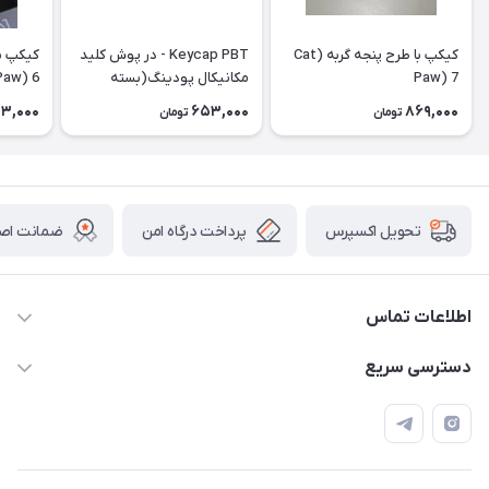
کیکپ با طرح پنجه گربه (Cat
Keycap PBT - در پوش کلید
Paw) 7
مکانیکال پودینگ(بسته
Paw) 6
الحاقی) Extra Pudding
3,000
653,000
869,000
تومان
تومان
پرداخت درگاه امن
ضمانت اصال
تحویل اکسپرس
اطلاعات تماس
09120992668
دسترسی سریع
info@jadookb.com
حساب کاربری
تهران - خیابان فاطمی - روبروی هتل لاله - پلاک ٢۶١ (مراجعه
اصطلاحات و مفاهیم مرتبط به کیبوردهای مکانیکال
حضوری، با هماهنگی)
قوانین فروشگاه