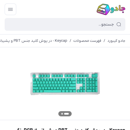
جادو کیبورد
/
فهرست محصولات
/
Keycap - در پوش کلید جنس PBT و پشیبانی از RGB رنگ فیروزه ای (کیکپ)